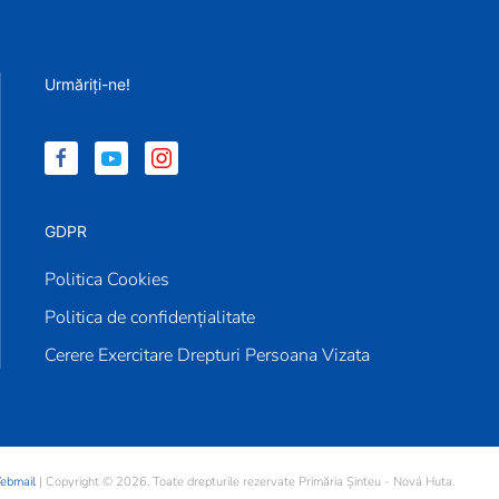
Urmăriți-ne!
GDPR
Politica Cookies
Politica de confidențialitate
Cerere Exercitare Drepturi Persoana Vizata
bmail
| Copyright ©
2026. Toate drepturile rezervate Primăria Șinteu - Nová Huta.