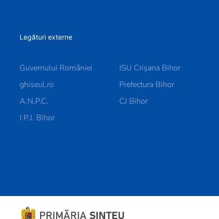
Legături externe
Guvernului României
ISU Crișana Bihor
ghiseul.ro
Prefectura Bihor
A.N.P.C.
CJ Bihor
I.P.J. Bihor