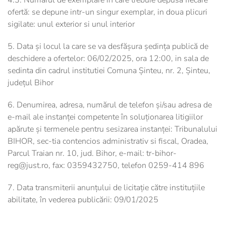
4.3. Numărul de exemplare în care trebuie depusă fiecare
ofertă: se depune intr-un singur exemplar, in doua plicuri
sigilate: unul exterior si unul interior
5. Data și locul la care se va desfășura ședința publică de
deschidere a ofertelor: 06/02/2025, ora 12:00, in sala de
sedinta din cadrul institutiei Comuna Șinteu, nr. 2, Șinteu,
judeţul Bihor
6. Denumirea, adresa, numărul de telefon și/sau adresa de
e-mail ale instanței competente în soluționarea litigiilor
apărute și termenele pentru sesizarea instanței: Tribunalului
BIHOR, sec-tia contencios administrativ si fiscal, Oradea,
Parcul Traian nr. 10, jud. Bihor, e-mail: tr-bihor-
reg@just.ro, fax: 0359432750, telefon 0259-414 896
7. Data transmiterii anunțului de licitație către instituțiile
abilitate, în vederea publicării: 09/01/2025