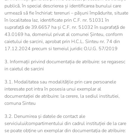
publică, în special descrierea și identificarea bunului care
urmează să fie închiriat: terenuri – pășuni împădurite, situate
în localitatea Iaz, identificate prin C.F. nr. 51031 în
suprafață de 39.6657 ha și C.F. nr. 51032 în suprafață de
43.0169 ha, domeniul privat al comunei Șinteu, conform
caietului de sarcini, aprobat prin H.C.L. Sinteu nr. 74 din
17.12.2024 precum si temeiul juridic O.U.G. 57/2019
3. Informații privind documentația de atribuire: se regasesc
in caietul de sarcini
3.1. Modalitatea sau modalitățile prin care persoanele
interesate pot intra în posesia unui exemplar al
documentației de atribuire: la cerere, la sediul institutiei,
comuna Sinteu
3.2. Denumirea și datele de contact ale
serviciului/compartimentului din cadrul instituției de la care
se poate obține un exemplar din documentația de atribuire: