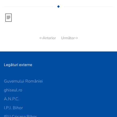
Anterior
Următor
Legături externe
Guvernului României
ghiseul.ro
A.N.P.C.
I.P.J. Bihor
ISU Crișana Bihor