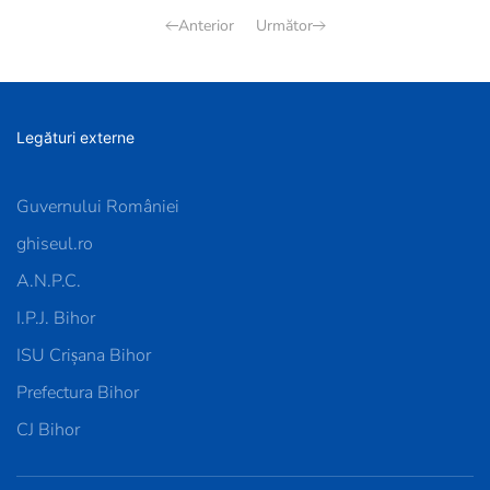
Anterior
Următor
Legături externe
Guvernului României
ghiseul.ro
A.N.P.C.
I.P.J. Bihor
ISU Crișana Bihor
Prefectura Bihor
CJ Bihor