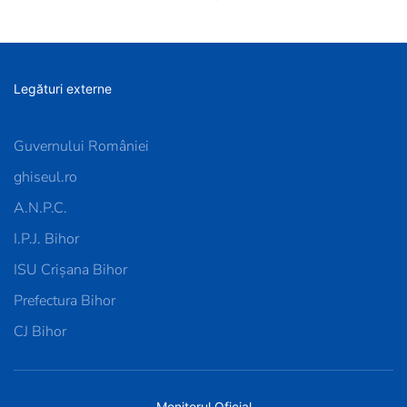
Legături externe
Guvernului României
ghiseul.ro
A.N.P.C.
I.P.J. Bihor
ISU Crișana Bihor
Prefectura Bihor
CJ Bihor
Monitorul Oficial