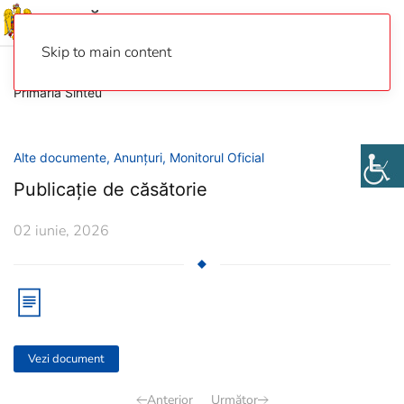
Skip to main content
Primaria Sinteu
Alte documente
,
Anunțuri
,
Monitorul Oficial
Publicație de căsătorie
02 iunie, 2026
Vezi document
Anterior
Următor