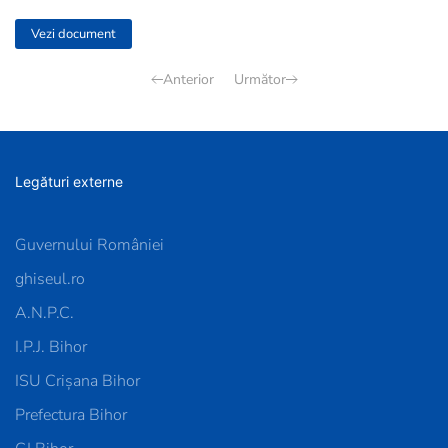
Vezi document
Anterior
Următor
Legături externe
Guvernului României
ghiseul.ro
A.N.P.C.
I.P.J. Bihor
ISU Crișana Bihor
Prefectura Bihor