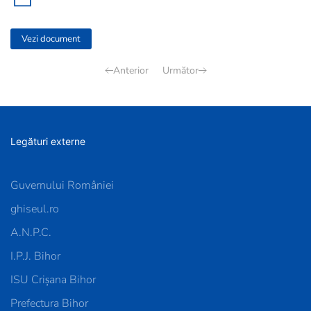
Vezi document
Anterior
Următor
Legături externe
Guvernului României
ghiseul.ro
A.N.P.C.
I.P.J. Bihor
ISU Crișana Bihor
Prefectura Bihor