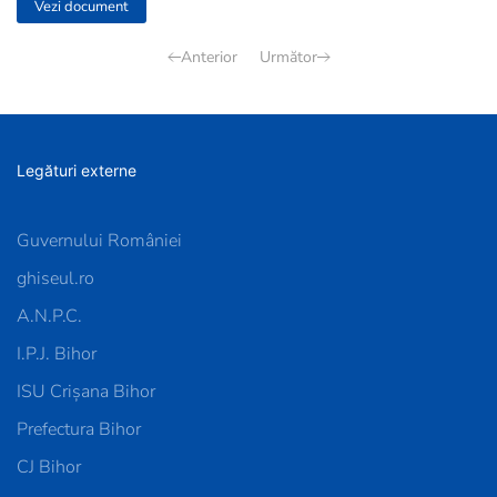
Vezi document
Anterior
Următor
Legături externe
Guvernului României
ghiseul.ro
A.N.P.C.
I.P.J. Bihor
ISU Crișana Bihor
Prefectura Bihor
CJ Bihor