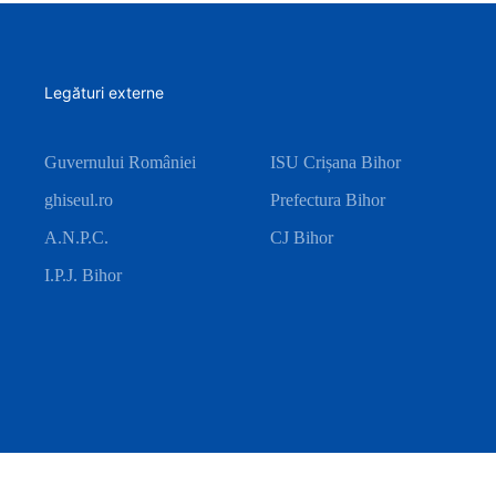
Legături externe
Guvernului României
ISU Crișana Bihor
ghiseul.ro
Prefectura Bihor
A.N.P.C.
CJ Bihor
I.P.J. Bihor