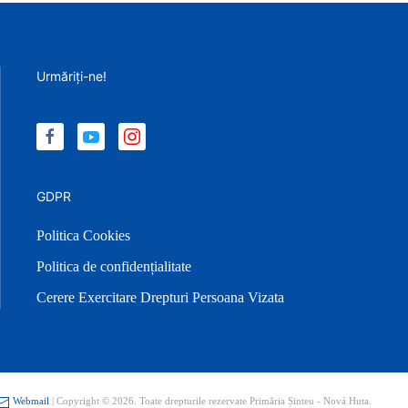
Urmăriți-ne!
GDPR
Politica Cookies
Politica de confidențialitate
Cerere Exercitare Drepturi Persoana Vizata
Webmail
| Copyright ©
2026. Toate drepturile rezervate Primăria Șinteu - Nová Huta.