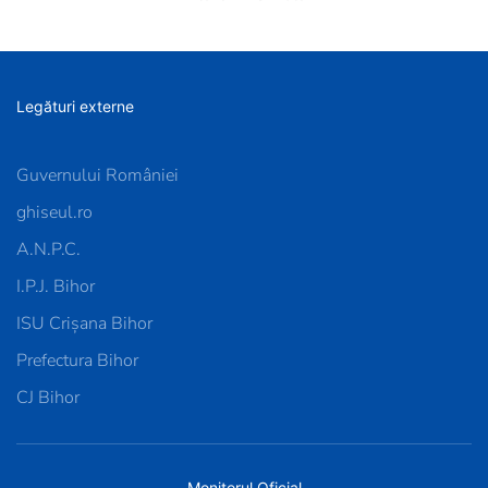
Legături externe
Guvernului României
ghiseul.ro
A.N.P.C.
I.P.J. Bihor
ISU Crișana Bihor
Prefectura Bihor
CJ Bihor
Monitorul Oficial