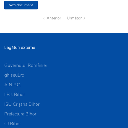
Vezi document
Anterior
Următor
Legături externe
Guvernului României
ghiseul.ro
A.N.P.C.
I.P.J. Bihor
ISU Crișana Bihor
Prefectura Bihor
CJ Bihor