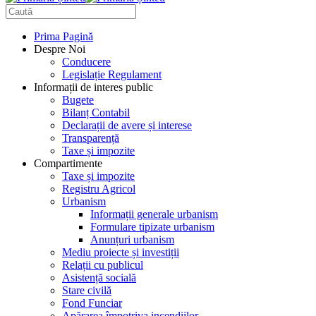
Prima Pagină
Despre Noi
Conducere
Legislație Regulament
Informații de interes public
Bugete
Bilanț Contabil
Declarații de avere și interese
Transparență
Taxe și impozite
Compartimente
Taxe și impozite
Registru Agricol
Urbanism
Informații generale urbanism
Formulare tipizate urbanism
Anunțuri urbanism
Mediu proiecte și investiții
Relații cu publicul
Asistență socială
Stare civilă
Fond Funciar
Apărarea împotriva incendiilor