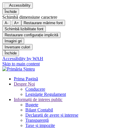
Închide
Schimbă dimensiune caractere
A-
A+
Restaurare mărime font
Schimbă lizibilitate font
Restaurare configurație implicită
Imagini gri
Inversare culori
Închide
Accessibility by WAH
Skip to main content
Prima Pagină
Despre Noi
Conducere
Legislație Regulament
Informații de interes public
Bugete
Bilanț Contabil
Declarații de avere și interese
Transparență
Taxe și impozite