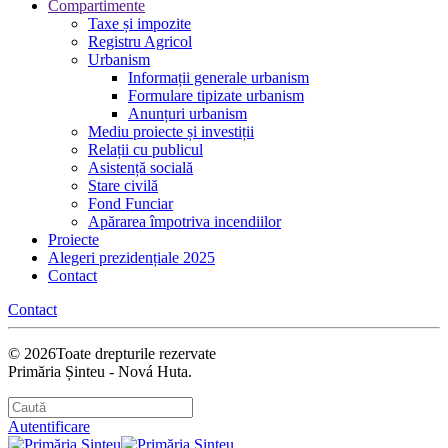
Compartimente
Taxe și impozite
Registru Agricol
Urbanism
Informații generale urbanism
Formulare tipizate urbanism
Anunțuri urbanism
Mediu proiecte și investiții
Relații cu publicul
Asistență socială
Stare civilă
Fond Funciar
Apărarea împotriva incendiilor
Proiecte
Alegeri prezidențiale 2025
Contact
Contact
©
2026
Toate drepturile rezervate
Primăria Șinteu - Nová Huta.
Autentificare