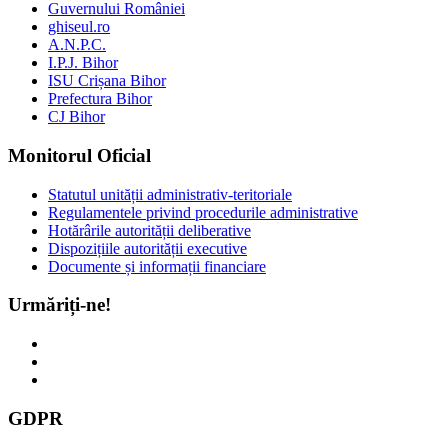
Guvernului României
ghiseul.ro
A.N.P.C.
I.P.J. Bihor
ISU Crișana Bihor
Prefectura Bihor
CJ Bihor
Monitorul Oficial
Statutul unității administrativ-teritoriale
Regulamentele privind procedurile administrative
Hotărârile autorității deliberative
Dispozițiile autorității executive
Documente și informații financiare
Urmăriți-ne!
GDPR