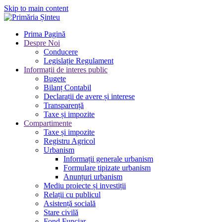
Skip to main content
Prima Pagină
Despre Noi
Conducere
Legislație Regulament
Informații de interes public
Bugete
Bilanț Contabil
Declarații de avere și interese
Transparență
Taxe și impozite
Compartimente
Taxe și impozite
Registru Agricol
Urbanism
Informații generale urbanism
Formulare tipizate urbanism
Anunțuri urbanism
Mediu proiecte și investiții
Relații cu publicul
Asistență socială
Stare civilă
Fond Funciar