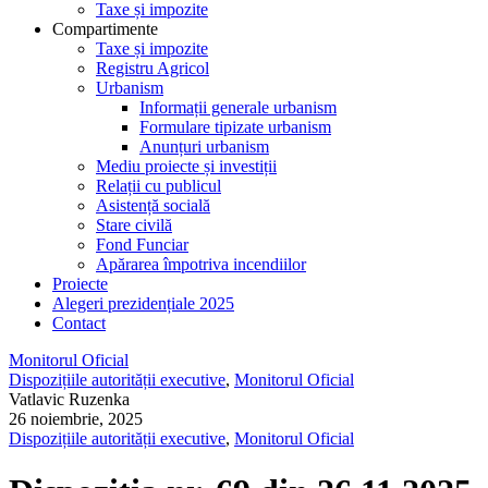
Taxe și impozite
Compartimente
Taxe și impozite
Registru Agricol
Urbanism
Informații generale urbanism
Formulare tipizate urbanism
Anunțuri urbanism
Mediu proiecte și investiții
Relații cu publicul
Asistență socială
Stare civilă
Fond Funciar
Apărarea împotriva incendiilor
Proiecte
Alegeri prezidențiale 2025
Contact
Monitorul Oficial
Dispozițiile autorității executive
,
Monitorul Oficial
Vatlavic Ruzenka
26 noiembrie, 2025
Dispozițiile autorității executive
,
Monitorul Oficial