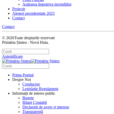
Apărarea împotriva incendiilor
Proiecte
Alegeri prezidențiale 2025
Contact
Contact
©
2026
Toate drepturile rezervate
Primăria Șinteu - Nová Huta.
Autentificare
Prima Pagină
Despre Noi
Conducere
Legislație Regulament
Informații de interes public
Bugete
Bilanț Contabil
Declarații de avere și interese
Transparență