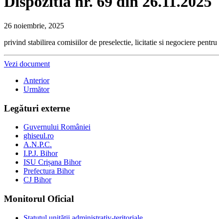
Dispozitia nr. 69 din 26.11.2025
26 noiembrie, 2025
privind stabilirea comisiilor de preselectie, licitatie si negociere pent
Vezi document
Anterior
Următor
Legături externe
Guvernului României
ghiseul.ro
A.N.P.C.
I.P.J. Bihor
ISU Crișana Bihor
Prefectura Bihor
CJ Bihor
Monitorul Oficial
Statutul unității administrativ-teritoriale