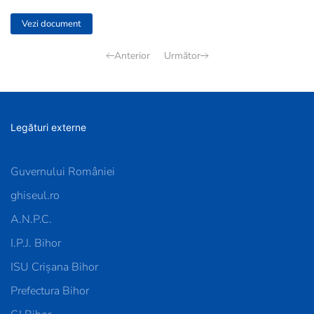
Vezi document
Anterior
Următor
Legături externe
Guvernului României
ghiseul.ro
A.N.P.C.
I.P.J. Bihor
ISU Crișana Bihor
Prefectura Bihor