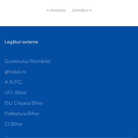
Anterior
Următor
Legături externe
Guvernului României
ghiseul.ro
A.N.P.C.
I.P.J. Bihor
ISU Crișana Bihor
Prefectura Bihor
CJ Bihor