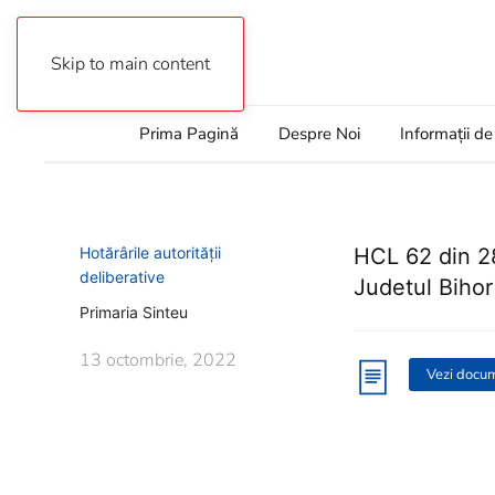
Autentificare
Skip to main content
Prima Pagină
Despre Noi
Informații de
Hotărârile autorității
HCL 62 din 28
deliberative
Judetul Bihor
Primaria Sinteu
13 octombrie, 2022
Vezi docu