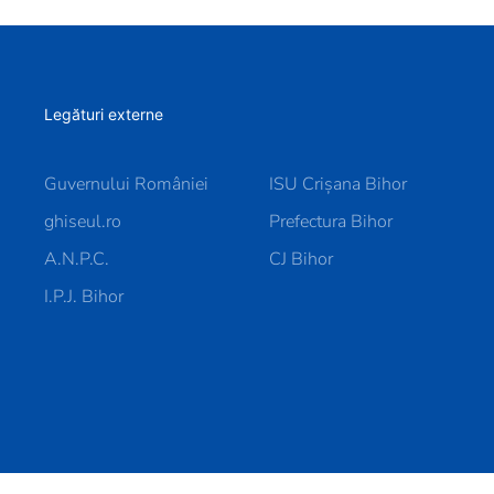
Legături externe
Guvernului României
ISU Crișana Bihor
ghiseul.ro
Prefectura Bihor
A.N.P.C.
CJ Bihor
I.P.J. Bihor