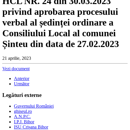
HCL NR. 24 din 30.03.2023
privind aprobarea procesului
verbal al ședinței ordinare a
Consiliului Local al comunei
Șinteu din data de 27.02.2023
21 aprilie, 2023
Vezi document
Anterior
Următor
Legături externe
Guvernului României
ghiseul.ro
A.N.P.C.
I.P.J. Bihor
ISU Crișana Bihor