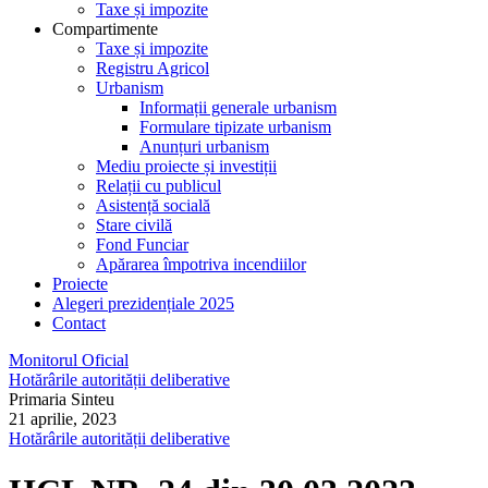
Taxe și impozite
Compartimente
Taxe și impozite
Registru Agricol
Urbanism
Informații generale urbanism
Formulare tipizate urbanism
Anunțuri urbanism
Mediu proiecte și investiții
Relații cu publicul
Asistență socială
Stare civilă
Fond Funciar
Apărarea împotriva incendiilor
Proiecte
Alegeri prezidențiale 2025
Contact
Monitorul Oficial
Hotărârile autorității deliberative
Primaria Sinteu
21 aprilie, 2023
Hotărârile autorității deliberative