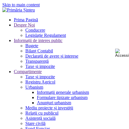
Skip to main content
Prima Pagină
Despre Noi
Conducere
Legislație Regulament
Informații de interes public
Bugete
Bilanț Contabil
Declarații de avere și interese
Transparență
Taxe și impozite
Compartimente
Taxe și impozite
Registru Agricol
Urbanism
Informații generale urbanism
Formulare tipizate urbanism
Anunțuri urbanism
Mediu proiecte și investiții
Relații cu publicul
Asistență socială
Stare civilă
Fond Funciar