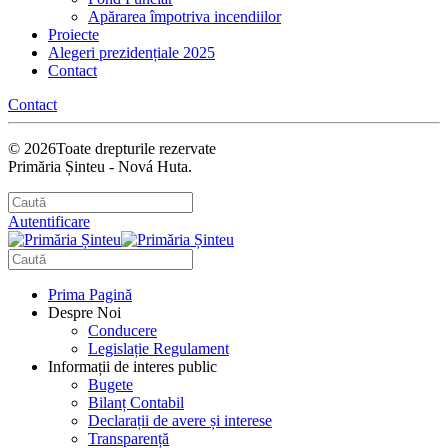
Apărarea împotriva incendiilor
Proiecte
Alegeri prezidențiale 2025
Contact
Contact
©
2026
Toate drepturile rezervate
Primăria Șinteu - Nová Huta.
Autentificare
Prima Pagină
Despre Noi
Conducere
Legislație Regulament
Informații de interes public
Bugete
Bilanț Contabil
Declarații de avere și interese
Transparență