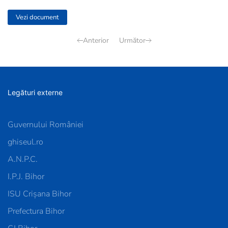
Vezi document
Anterior
Următor
Legături externe
Guvernului României
ghiseul.ro
A.N.P.C.
I.P.J. Bihor
ISU Crișana Bihor
Prefectura Bihor