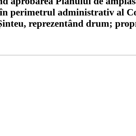
nd aprobarea Planului de amplas
t în perimetrul administrativ al 
Șinteu, reprezentând drum; prop