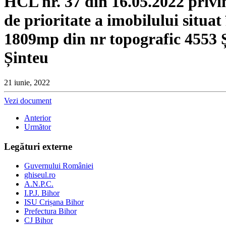
HCL nr. 37 din 16.05.2022 privi
de prioritate a imobilului situa
1809mp din nr topografic 4553 
Șinteu
21 iunie, 2022
Vezi document
Anterior
Următor
Legături externe
Guvernului României
ghiseul.ro
A.N.P.C.
I.P.J. Bihor
ISU Crișana Bihor
Prefectura Bihor
CJ Bihor