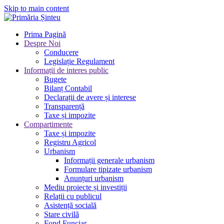
Skip to main content
Prima Pagină
Despre Noi
Conducere
Legislație Regulament
Informații de interes public
Bugete
Bilanț Contabil
Declarații de avere și interese
Transparență
Taxe și impozite
Compartimente
Taxe și impozite
Registru Agricol
Urbanism
Informații generale urbanism
Formulare tipizate urbanism
Anunțuri urbanism
Mediu proiecte și investiții
Relații cu publicul
Asistență socială
Stare civilă
Fond Funciar