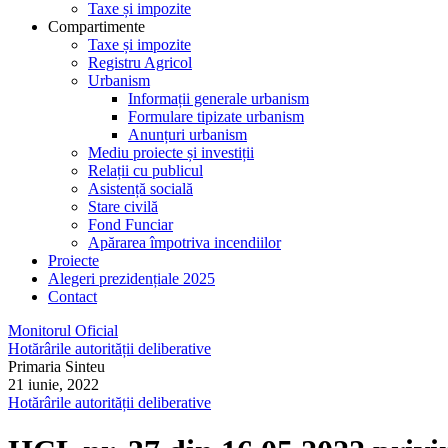
Taxe și impozite
Compartimente
Taxe și impozite
Registru Agricol
Urbanism
Informații generale urbanism
Formulare tipizate urbanism
Anunțuri urbanism
Mediu proiecte și investiții
Relații cu publicul
Asistență socială
Stare civilă
Fond Funciar
Apărarea împotriva incendiilor
Proiecte
Alegeri prezidențiale 2025
Contact
Monitorul Oficial
Hotărârile autorității deliberative
Primaria Sinteu
21 iunie, 2022
Hotărârile autorității deliberative