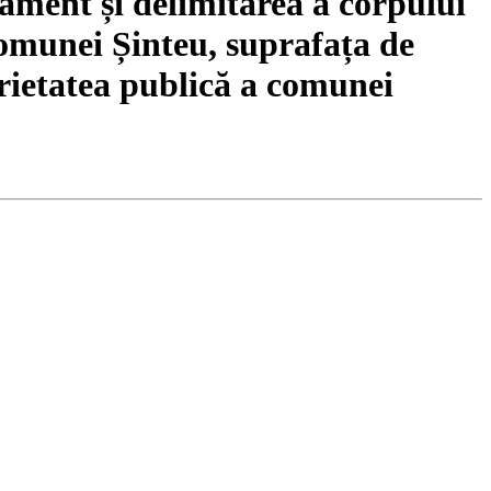
ament și delimitarea a corpului
Comunei Șinteu, suprafața de
rietatea publică a comunei