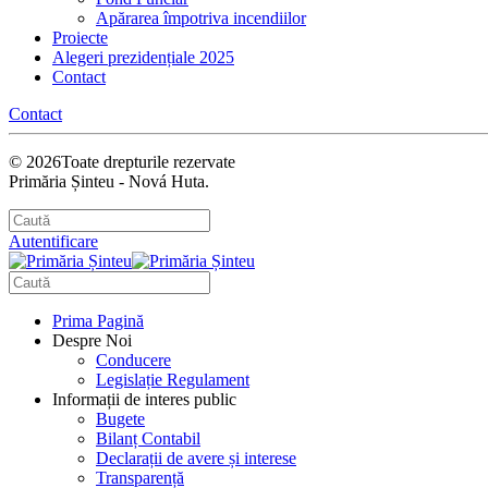
Apărarea împotriva incendiilor
Proiecte
Alegeri prezidențiale 2025
Contact
Contact
©
2026
Toate drepturile rezervate
Primăria Șinteu - Nová Huta.
Autentificare
Prima Pagină
Despre Noi
Conducere
Legislație Regulament
Informații de interes public
Bugete
Bilanț Contabil
Declarații de avere și interese
Transparență