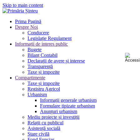
Skip to main content
Prima Pagină
Despre Noi
Conducere
Legislație Regulament
Informații de interes public
Bugete
Bilanț Contabil
Declarații de avere și interese
Transparență
Taxe și impozite
Compartimente
Taxe și impozite
Registru Agricol
Urbanism
Informații generale urbanism
Formulare tipizate urbanism
Anunțuri urbanism
Mediu proiecte și investiții
Relații cu publicul
Asistență socială
Stare civilă
Fond Funciar