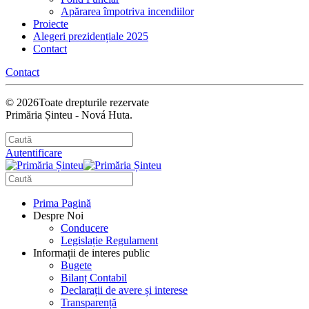
Apărarea împotriva incendiilor
Proiecte
Alegeri prezidențiale 2025
Contact
Contact
©
2026
Toate drepturile rezervate
Primăria Șinteu - Nová Huta.
Autentificare
Prima Pagină
Despre Noi
Conducere
Legislație Regulament
Informații de interes public
Bugete
Bilanț Contabil
Declarații de avere și interese
Transparență