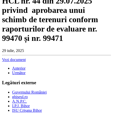
HCL nr. 44 din 29.07.2025
privind aprobarea unui
schimb de terenuri conform
raporturilor de evaluare nr.
99470 și nr. 99471
29 iulie, 2025
Vezi document
Anterior
Următor
Legături externe
Guvernului României
ghiseul.ro
A.N.P.C.
I.P.J. Bihor
ISU Crișana Bihor