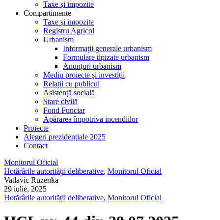
Taxe și impozite
Compartimente
Taxe și impozite
Registru Agricol
Urbanism
Informații generale urbanism
Formulare tipizate urbanism
Anunțuri urbanism
Mediu proiecte și investiții
Relații cu publicul
Asistență socială
Stare civilă
Fond Funciar
Apărarea împotriva incendiilor
Proiecte
Alegeri prezidențiale 2025
Contact
Monitorul Oficial
Hotărârile autorității deliberative
,
Monitorul Oficial
Vatlavic Ruzenka
29 iulie, 2025
Hotărârile autorității deliberative
,
Monitorul Oficial