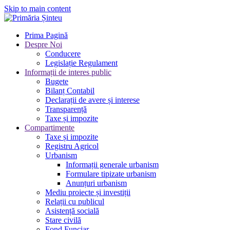
Skip to main content
Prima Pagină
Despre Noi
Conducere
Legislație Regulament
Informații de interes public
Bugete
Bilanț Contabil
Declarații de avere și interese
Transparență
Taxe și impozite
Compartimente
Taxe și impozite
Registru Agricol
Urbanism
Informații generale urbanism
Formulare tipizate urbanism
Anunțuri urbanism
Mediu proiecte și investiții
Relații cu publicul
Asistență socială
Stare civilă
Fond Funciar