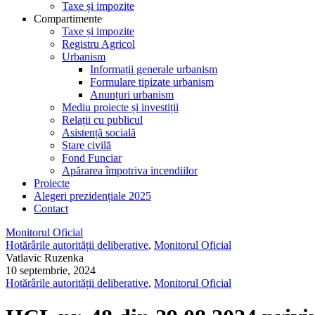
Taxe și impozite
Compartimente
Taxe și impozite
Registru Agricol
Urbanism
Informații generale urbanism
Formulare tipizate urbanism
Anunțuri urbanism
Mediu proiecte și investiții
Relații cu publicul
Asistență socială
Stare civilă
Fond Funciar
Apărarea împotriva incendiilor
Proiecte
Alegeri prezidențiale 2025
Contact
Monitorul Oficial
Hotărârile autorității deliberative
,
Monitorul Oficial
Vatlavic Ruzenka
10 septembrie, 2024
Hotărârile autorității deliberative
,
Monitorul Oficial