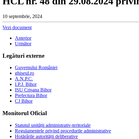
HCL nr. 48 din 29.08.2024 privin
10 septembrie, 2024
Vezi document
Anterior
Următor
Legături externe
Guvernului României
ghiseul.ro
A.N.P.C.
I.P.J. Bihor
ISU Crișana Bihor
Prefectura Bihor
CJ Bihor
Monitorul Oficial
Statutul unității administrativ-teritoriale
Regulamentele privind procedurile administrative
Hotărârile autorității deliberative