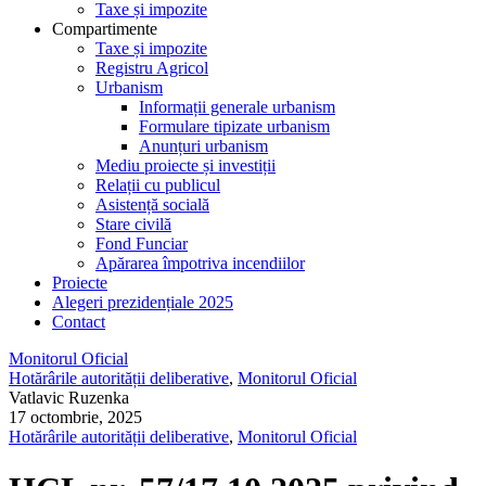
Taxe și impozite
Compartimente
Taxe și impozite
Registru Agricol
Urbanism
Informații generale urbanism
Formulare tipizate urbanism
Anunțuri urbanism
Mediu proiecte și investiții
Relații cu publicul
Asistență socială
Stare civilă
Fond Funciar
Apărarea împotriva incendiilor
Proiecte
Alegeri prezidențiale 2025
Contact
Monitorul Oficial
Hotărârile autorității deliberative
,
Monitorul Oficial
Vatlavic Ruzenka
17 octombrie, 2025
Hotărârile autorității deliberative
,
Monitorul Oficial