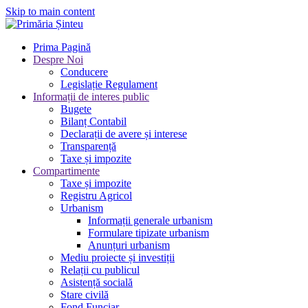
Skip to main content
Prima Pagină
Despre Noi
Conducere
Legislație Regulament
Informații de interes public
Bugete
Bilanț Contabil
Declarații de avere și interese
Transparență
Taxe și impozite
Compartimente
Taxe și impozite
Registru Agricol
Urbanism
Informații generale urbanism
Formulare tipizate urbanism
Anunțuri urbanism
Mediu proiecte și investiții
Relații cu publicul
Asistență socială
Stare civilă
Fond Funciar