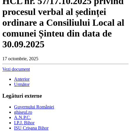
HCL nr. 57/17.10.2025 privind
procesul verbal al ședinței
ordinare a Consiliului Local al
comunei Șinteu din data de
30.09.2025
17 octombrie, 2025
Vezi document
Anterior
Următor
Legături externe
Guvernului României
ghiseul.ro
A.N.P.C.
I.P.J. Bihor
ISU Crișana Bihor