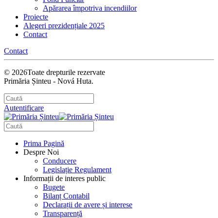
Apărarea împotriva incendiilor
Proiecte
Alegeri prezidențiale 2025
Contact
Contact
©
2026
Toate drepturile rezervate
Primăria Șinteu - Nová Huta.
Autentificare
Prima Pagină
Despre Noi
Conducere
Legislație Regulament
Informații de interes public
Bugete
Bilanț Contabil
Declarații de avere și interese
Transparență