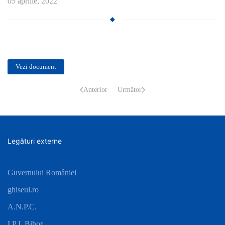
05 aprilie, 2022
Vezi document
Anterior
Următor
Legături externe
Guvernului României
ghiseul.ro
A.N.P.C.
I.P.J. Bihor