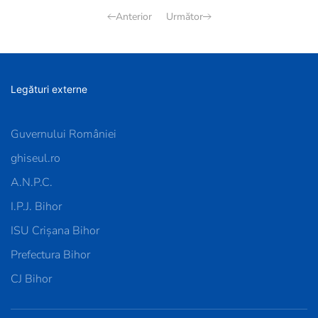
Anterior
Următor
Legături externe
Guvernului României
ghiseul.ro
A.N.P.C.
I.P.J. Bihor
ISU Crișana Bihor
Prefectura Bihor
CJ Bihor