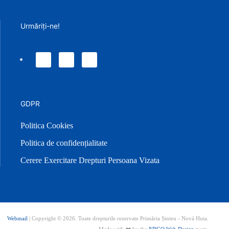
Urmăriți-ne!
GDPR
Politica Cookies
Politica de confidențialitate
Cerere Exercitare Drepturi Persoana Vizata
Webmail
| Copyright ©
2026. Toate drepturile rezervate Primăria Șinteu - Nová Huta.