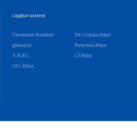
Legături externe
Guvernului României
ISU Crișana Bihor
ghiseul.ro
Prefectura Bihor
A.N.P.C.
CJ Bihor
I.P.J. Bihor