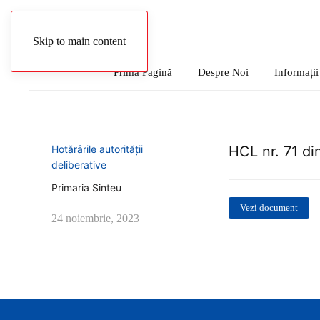
Autentificare
Skip to main content
Prima Pagină
Despre Noi
Informații
Hotărârile autorității
HCL nr. 71 di
deliberative
Primaria Sinteu
Vezi document
24 noiembrie, 2023