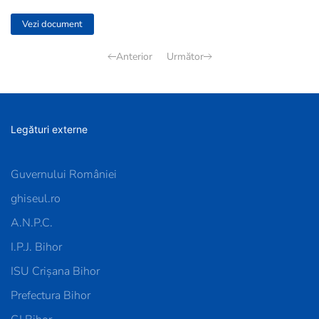
Vezi document
Anterior
Următor
Legături externe
Guvernului României
ghiseul.ro
A.N.P.C.
I.P.J. Bihor
ISU Crișana Bihor
Prefectura Bihor