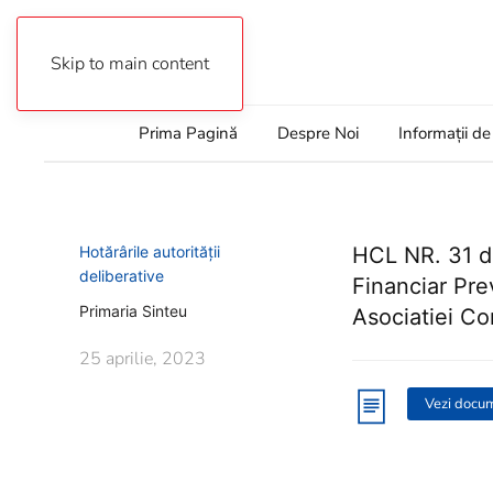
Autentificare
Skip to main content
Prima Pagină
Despre Noi
Informații de
Hotărârile autorității
HCL NR. 31 di
deliberative
Financiar Prev
Primaria Sinteu
Asociatiei C
25 aprilie, 2023
Vezi docu