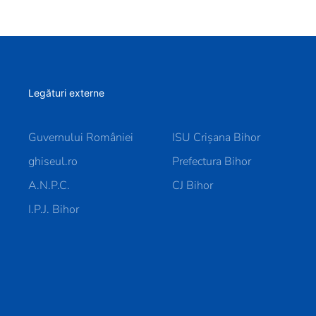
Legături externe
Guvernului României
ISU Crișana Bihor
ghiseul.ro
Prefectura Bihor
A.N.P.C.
CJ Bihor
I.P.J. Bihor