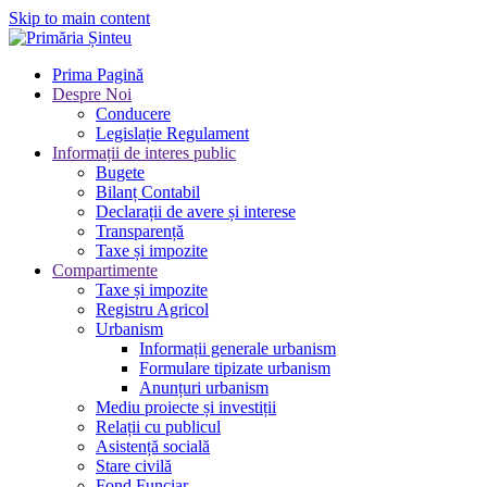
Skip to main content
Prima Pagină
Despre Noi
Conducere
Legislație Regulament
Informații de interes public
Bugete
Bilanț Contabil
Declarații de avere și interese
Transparență
Taxe și impozite
Compartimente
Taxe și impozite
Registru Agricol
Urbanism
Informații generale urbanism
Formulare tipizate urbanism
Anunțuri urbanism
Mediu proiecte și investiții
Relații cu publicul
Asistență socială
Stare civilă
Fond Funciar