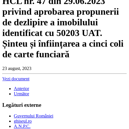
HCL nr. 47 din 29.06.2023
privind aprobarea propunerii
de dezlipire a imobilului
identificat cu 50203 UAT.
Șinteu și înființarea a cinci coli
de carte funciară
23 august, 2023
Vezi document
Anterior
Următor
Legături externe
Guvernului României
ghiseul.ro
A.N.P.C.