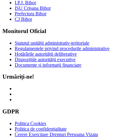
I.P.J. Bihor
ISU Crișana Bihor
Prefectura Bihor
CJ Bihor
Monitorul Oficial
Statutul unității administrativ-teritoriale
Regulamentele privind procedurile administrative
Hotărârile autorității deliberative
Dispozițiile autorității executive
Documente și informații financiare
Urmăriți-ne!
GDPR
Politica Cookies
Politica de confidențialitate
Cerere Exercitare Drepturi Persoana Vizata