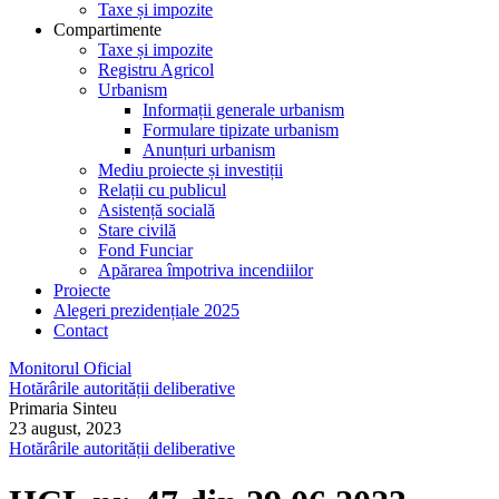
Taxe și impozite
Compartimente
Taxe și impozite
Registru Agricol
Urbanism
Informații generale urbanism
Formulare tipizate urbanism
Anunțuri urbanism
Mediu proiecte și investiții
Relații cu publicul
Asistență socială
Stare civilă
Fond Funciar
Apărarea împotriva incendiilor
Proiecte
Alegeri prezidențiale 2025
Contact
Monitorul Oficial
Hotărârile autorității deliberative
Primaria Sinteu
23 august, 2023
Hotărârile autorității deliberative