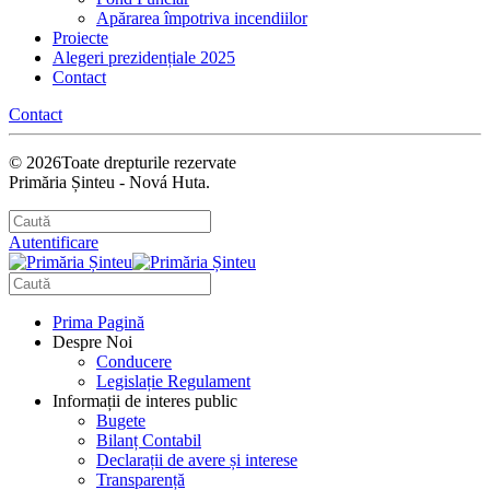
Apărarea împotriva incendiilor
Proiecte
Alegeri prezidențiale 2025
Contact
Contact
©
2026
Toate drepturile rezervate
Primăria Șinteu - Nová Huta.
Autentificare
Prima Pagină
Despre Noi
Conducere
Legislație Regulament
Informații de interes public
Bugete
Bilanț Contabil
Declarații de avere și interese
Transparență