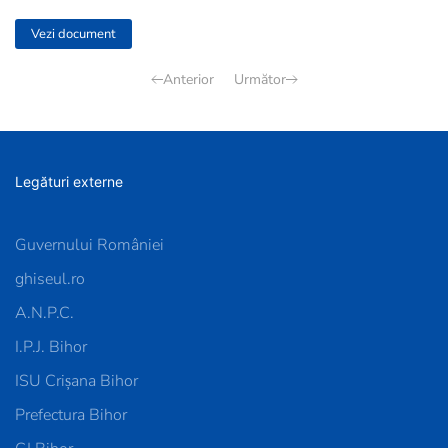
Vezi document
Anterior
Următor
Legături externe
Guvernului României
ghiseul.ro
A.N.P.C.
I.P.J. Bihor
ISU Crișana Bihor
Prefectura Bihor