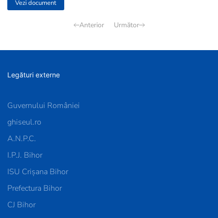
Vezi document
Anterior
Următor
Legături externe
Guvernului României
ghiseul.ro
A.N.P.C.
I.P.J. Bihor
ISU Crișana Bihor
Prefectura Bihor
CJ Bihor